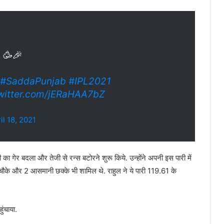
 🥳🎉
#SaddaPunjab
#IPL2021
twitter.com/jERaHAA7bZ
il 18, 2021
 गेर बदला और तेजी से रन्स बटोरने शुरू किये. उन्होंने अपनी इस पारी में
्त चौके और 2 आसमानी छक्के भी शामिल थे. राहुल ने ये पारी 119.61 के
ुंचाया.