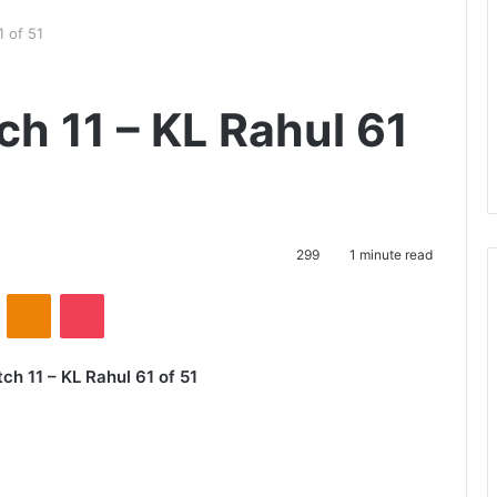
1 of 51
h 11 – KL Rahul 61
299
1 minute read
VKontakte
Odnoklassniki
Pocket
h 11 – KL Rahul 61 of 51