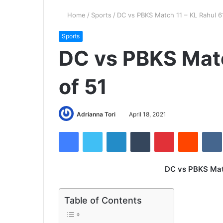
Home
/
Sports
/
DC vs PBKS Match 11 – KL Rahul 6
Sports
DC vs PBKS Matc
of 51
Adrianna Tori
April 18, 2021
Facebook
Twitter
LinkedIn
Tumblr
Pinterest
Reddit
DC vs PBKS Matc
Table of Contents