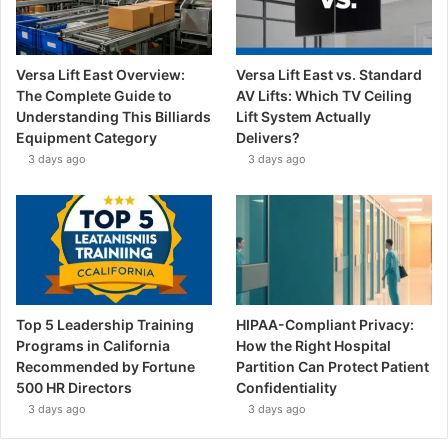
Versa Lift East Overview:
Versa Lift East vs. Standard
The Complete Guide to
AV Lifts: Which TV Ceiling
Understanding This Billiards
Lift System Actually
Equipment Category
Delivers?
3 days ago
3 days ago
Top 5 Leadership Training
HIPAA-Compliant Privacy:
Programs in California
How the Right Hospital
Recommended by Fortune
Partition Can Protect Patient
500 HR Directors
Confidentiality
3 days ago
3 days ago