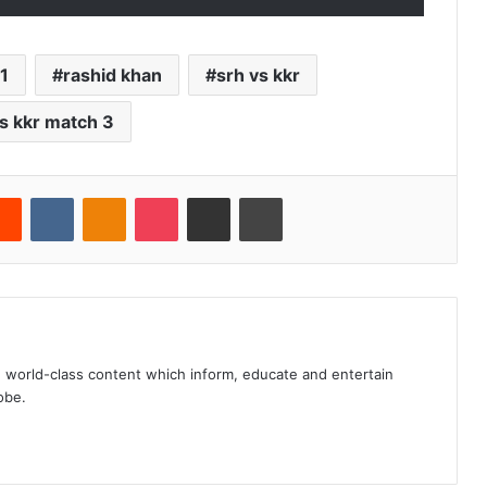
1
rashid khan
srh vs kkr
vs kkr match 3
erest
Reddit
VKontakte
Odnoklassniki
Pocket
Share via Email
Print
, world-class content which inform, educate and entertain
obe.