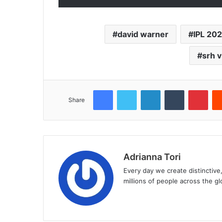
david warner
IPL 202
srh 
Facebook
Twitter
LinkedIn
Tumblr
Pint
Share
Adrianna Tori
Every day we create distinctive
millions of people across the gl
Website