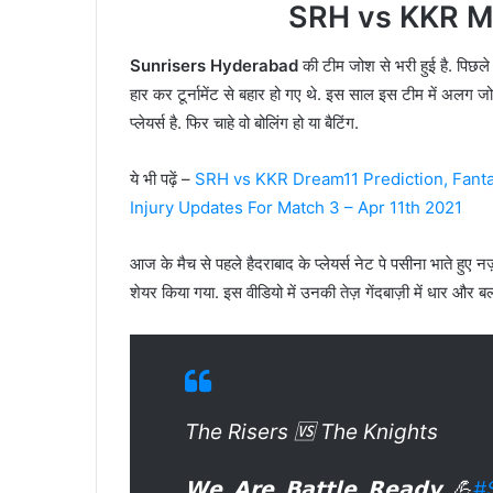
SRH vs KKR M
Sunrisers Hyderabad
की टीम जोश से भरी हुई है. पिछले स
हार कर टूर्नामेंट से बहार हो गए थे. इस साल इस टीम में अलग जोश नज़
प्लेयर्स है. फिर चाहे वो बोलिंग हो या बैटिंग.
ये भी पढ़ें –
SRH vs KKR Dream11 Prediction, Fantas
Injury Updates For Match 3 – Apr 11th 2021
आज के मैच से पहले हैदराबाद के प्लेयर्स नेट पे पसीना भाते हु
शेयर किया गया. इस वीडियो में उनकी तेज़ गेंदबाज़ी में धार और बल
The Risers 🆚 The Knights
𝗪𝗲. 𝗔𝗿𝗲. 𝗕𝗮𝘁𝘁𝗹𝗲. 𝗥𝗲𝗮𝗱𝘆. 💪
#