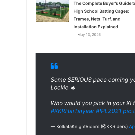
The Complete Buyer’s Guide t
High School Batting Cages:
Frames, Nets, Turf, and
Installation Explained
May 13, 2026
Some SERIOUS pace coming yo
Lockie 🔥
Who would you pick in your XI 
#KKRHaiTaiyaar
#IPL2021
pic
— KolkataKnightRiders (@KKRiders)
Apr