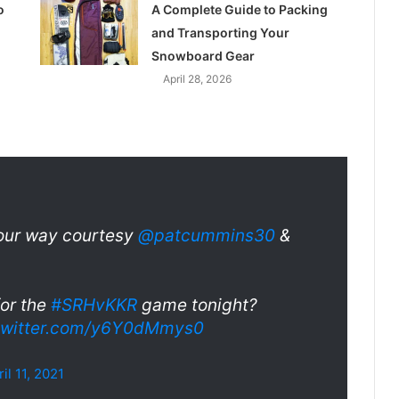
o
A Complete Guide to Packing
and Transporting Your
Snowboard Gear
April 28, 2026
ur way courtesy
@patcummins30
&
for the
#SRHvKKR
game tonight?
.twitter.com/y6Y0dMmys0
il 11, 2021