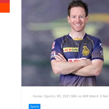
Reddit
Home
/
Sports
/
IPL 2021 SRH vs KKR Match 3 Net
Sports