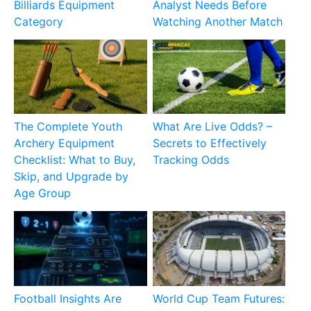
Billiards Equipment
Analyst Needs Before
Category
Watching Another Match
The Complete Youth
What Are Live Odds? –
Archery Equipment
Secrets to Effectively
Checklist: What to Buy,
Tracking Odds
Skip, and Upgrade by
Age Group
Football Insights Are
World Cup Team Futures: