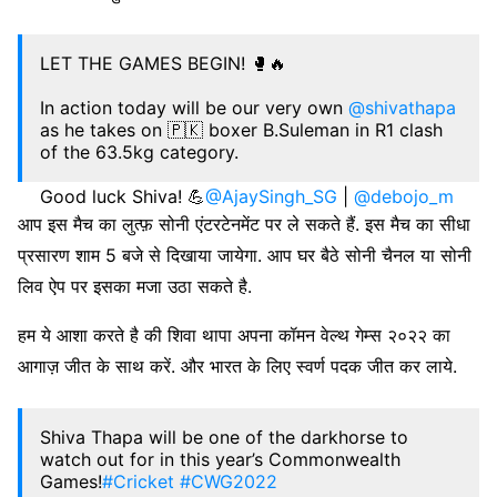
LET THE GAMES BEGIN! 🥊🔥
In action today will be our very own
@shivathapa
as he takes on 🇵🇰 boxer B.Suleman in R1 clash
of the 63.5kg category.
Good luck Shiva! 💪
@AjaySingh_SG
|
@debojo_m
आप इस मैच का लुत्फ़ सोनी एंटरटेनमेंट पर ले सकते हैं. इस मैच का सीधा
#Commonwealthgames
प्रसारण शाम 5 बजे से दिखाया जायेगा. आप घर बैठे सोनी चैनल या सोनी
#B2022
#PunchMeinHainDum
2.0
लिव ऐप पर इसका मजा उठा सकते है.
pic.twitter.com/0v5EbvnWR3
हम ये आशा करते है की शिवा थापा अपना कॉमन वेल्थ गेम्स २०२२ का
— Boxing Federation (@BFI_official)
July 29,
आगाज़ जीत के साथ करें. और भारत के लिए स्वर्ण पदक जीत कर लाये.
2022
Shiva Thapa will be one of the darkhorse to
watch out for in this year’s Commonwealth
Games!
#Cricket
#CWG2022